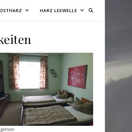
-OSTHARZ
HARZ LEEWELLE
keiten
lgemein