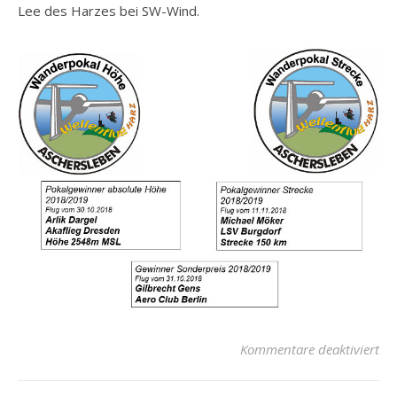
Lee des Harzes bei SW-Wind.
für
Kommentare deaktiviert