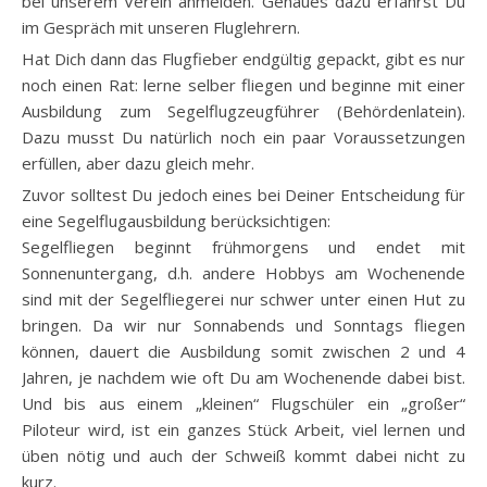
bei unserem Verein anmelden. Genaues dazu erfährst Du
im Gespräch mit unseren Fluglehrern.
Hat Dich dann das Flugfieber endgültig gepackt, gibt es nur
noch einen Rat: lerne selber fliegen und beginne mit einer
Ausbildung zum Segelflugzeugführer (Behördenlatein).
Dazu musst Du natürlich noch ein paar Voraussetzungen
erfüllen, aber dazu gleich mehr.
Zuvor solltest Du jedoch eines bei Deiner Entscheidung für
eine Segelflugausbildung berücksichtigen:
Segelfliegen beginnt frühmorgens und endet mit
Sonnenuntergang, d.h. andere Hobbys am Wochenende
sind mit der Segelfliegerei nur schwer unter einen Hut zu
bringen. Da wir nur Sonnabends und Sonntags fliegen
können, dauert die Ausbildung somit zwischen 2 und 4
Jahren, je nachdem wie oft Du am Wochenende dabei bist.
Und bis aus einem „kleinen“ Flugschüler ein „großer“
Piloteur wird, ist ein ganzes Stück Arbeit, viel lernen und
üben nötig und auch der Schweiß kommt dabei nicht zu
kurz.